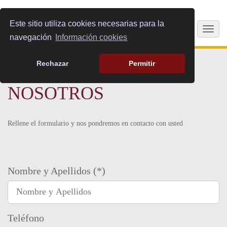
Este sitio utiliza cookies necesarias para la
Togg
navegación
Información cookies
navig
Rechazar
Permitir
CONTACTA CON
NOSOTROS
Rellene el formulario y nos pondremos en contacto con usted
Nombre y Apellidos (*)
Teléfono