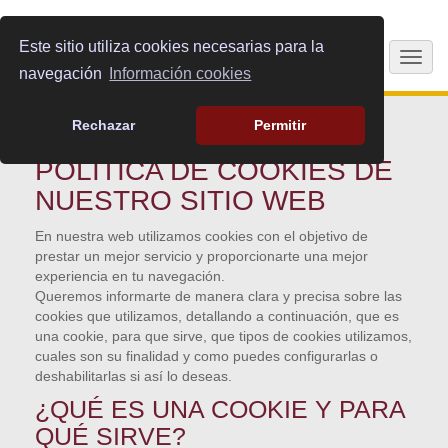
Este sitio utiliza cookies necesarias para la
Togg
navegación
Información cookies
navig
POLÍTICA DE COOKIES
Rechazar
Permitir
POLÍTICA DE COOKIES DE
NUESTRO SITIO WEB
En nuestra web utilizamos cookies con el objetivo de
prestar un mejor servicio y proporcionarte una mejor
experiencia en tu navegación.
Queremos informarte de manera clara y precisa sobre las
cookies que utilizamos, detallando a continuación, que es
una cookie, para que sirve, que tipos de cookies utilizamos,
cuales son su finalidad y como puedes configurarlas o
deshabilitarlas si así lo deseas.
¿QUÉ ES UNA COOKIE Y PARA
QUÉ SIRVE?